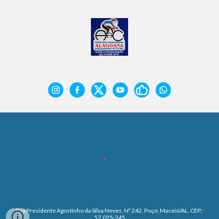
Rua Presidente Agostinho da Silva Neves, Nº 242, Poço, Maceió/AL, CEP.:
57.025-245